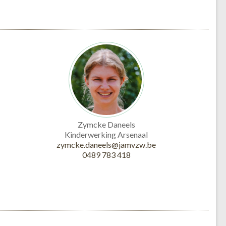
Zymcke Daneels
Kinderwerking Arsenaal
zymcke.daneels@jamvzw.be
0489 783 418