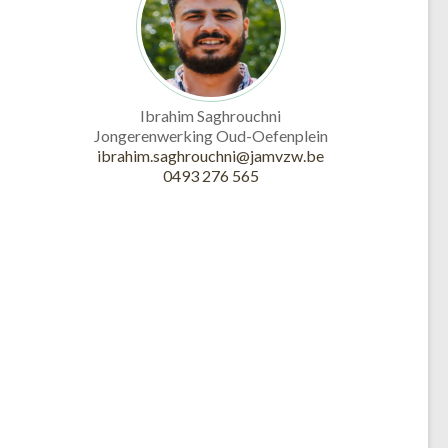
Ibrahim Saghrouchni
Jongerenwerking Oud-Oefenplein
ibrahim.saghrouchni@jamvzw.be
0493 276 565