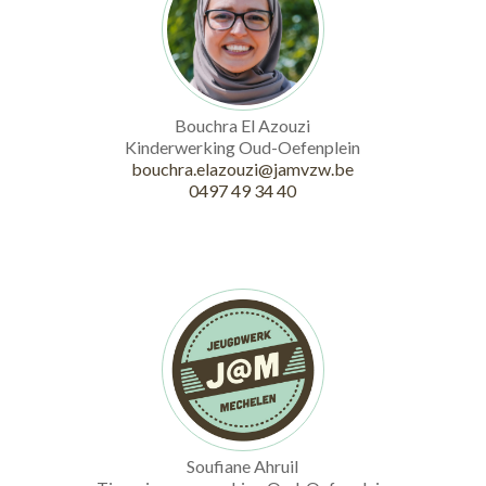
Bouchra El Azouzi
Kinderwerking Oud-Oefenplein
bouchra.elazouzi@jamvzw.be
0497 49 34 40
Soufiane Ahruil