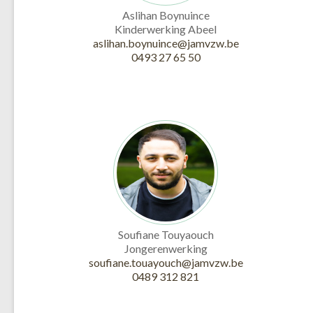
Aslihan Boynuince
Kinderwerking Abeel
aslihan.boynuince@jamvzw.be
0493 27 65 50
Soufiane Touyaouch
Jongerenwerking
soufiane.touayouch@jamvzw.be
0489 312 821