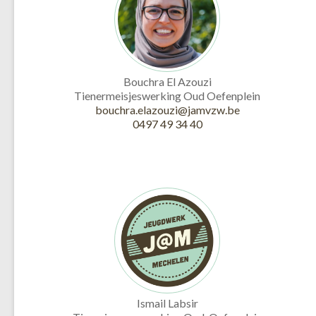
Bouchra El Azouzi
Tienermeisjeswerking Oud Oefenplein
bouchra.elazouzi@jamvzw.be
0497 49 34 40
Ismail Labsir