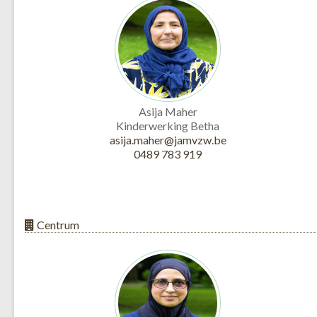
Asija Maher
Kinderwerking Betha
asija.maher@jamvzw.be
0489 783 919
Centrum