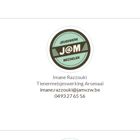
Imane Razzouki
Tienermeisjeswerking Arsenaal
imane.razzouki@jamvzw.be
0493 27 65 56