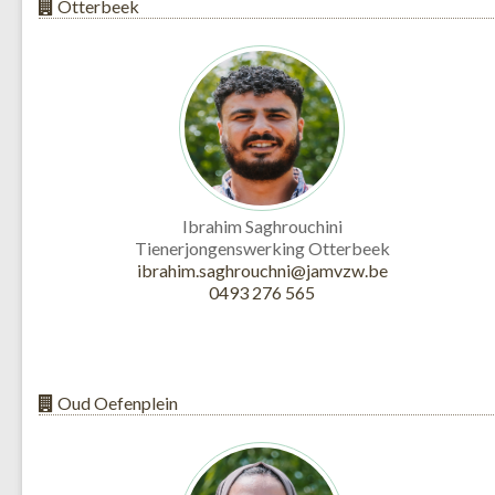
Otterbeek
Ibrahim Saghrouchini
Tienerjongenswerking Otterbeek
ibrahim.saghrouchni@jamvzw.be
0493 276 565
Oud Oefenplein